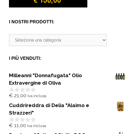
I NOSTRI PRODOTTI:
I PIÙ VENDUTI:
Milleanni "Donnafugata" Olio
Extravergine di Oliva
€
21,00
Iva inclusa
0
s
Cuddrireddra di Delia "Alaimo e
u
5
Strazzeri"
€
11,00
Iva inclusa
0
s