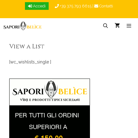
Vai
Accedi
+39 375 793 6615
|
Contatti
al
contenuto
Menu
View a List
[wc_wishlists_single ]