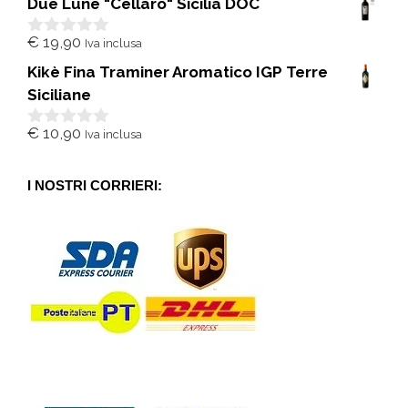
Due Lune "Cellaro" Sicilia DOC
u
5
€
19,90
Iva inclusa
0
s
Kikè Fina Traminer Aromatico IGP Terre
u
5
Siciliane
€
10,90
Iva inclusa
0
s
u
5
I NOSTRI CORRIERI: