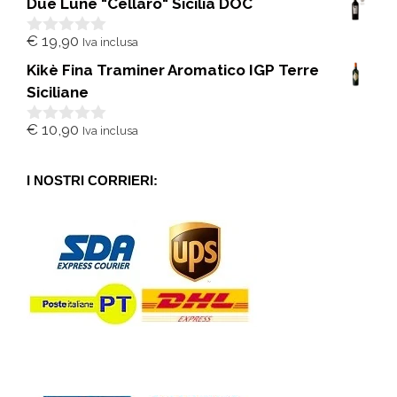
Due Lune "Cellaro" Sicilia DOC
u
5
€
19,90
Iva inclusa
0
s
Kikè Fina Traminer Aromatico IGP Terre
u
5
Siciliane
€
10,90
Iva inclusa
0
s
u
5
I NOSTRI CORRIERI: