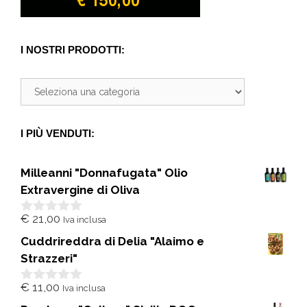
I NOSTRI PRODOTTI:
I PIÙ VENDUTI:
Milleanni "Donnafugata" Olio
Extravergine di Oliva
€
21,00
Iva inclusa
0
s
Cuddrireddra di Delia "Alaimo e
u
5
Strazzeri"
€
11,00
Iva inclusa
0
s