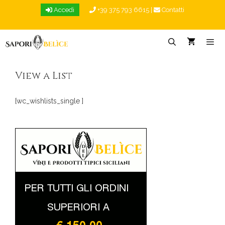
Vai
Accedi
+39 375 793 6615
|
Contatti
al
contenuto
Menu
View a List
[wc_wishlists_single ]