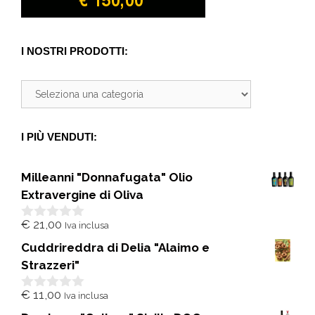
I NOSTRI PRODOTTI:
I PIÙ VENDUTI:
Milleanni "Donnafugata" Olio
Extravergine di Oliva
€
21,00
Iva inclusa
0
s
Cuddrireddra di Delia "Alaimo e
u
5
Strazzeri"
€
11,00
Iva inclusa
0
s