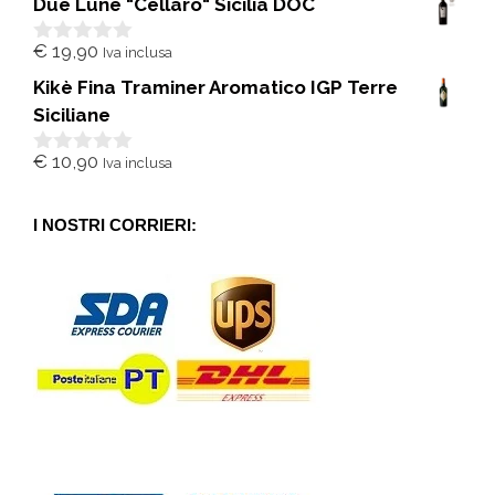
Due Lune "Cellaro" Sicilia DOC
u
5
€
19,90
Iva inclusa
0
s
Kikè Fina Traminer Aromatico IGP Terre
u
5
Siciliane
€
10,90
Iva inclusa
0
s
u
5
I NOSTRI CORRIERI: