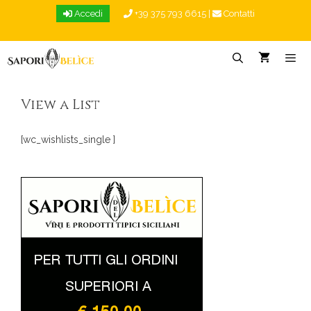
Vai
Accedi
+39 375 793 6615
|
Contatti
al
contenuto
Menu
View a List
[wc_wishlists_single ]