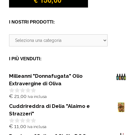
I NOSTRI PRODOTTI:
I PIÙ VENDUTI:
Milleanni "Donnafugata" Olio
Extravergine di Oliva
€
21,00
Iva inclusa
0
s
Cuddrireddra di Delia "Alaimo e
u
5
Strazzeri"
€
11,00
Iva inclusa
0
s