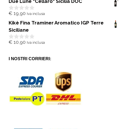
Due Lune "Cellaro" Sicilia DOC
u
5
€
19,90
Iva inclusa
0
s
Kikè Fina Traminer Aromatico IGP Terre
u
5
Siciliane
€
10,90
Iva inclusa
0
s
u
5
I NOSTRI CORRIERI: