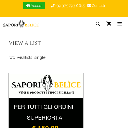
Vai
Accedi
+39 375 793 6615
|
Contatti
al
contenuto
Menu
View a List
[wc_wishlists_single ]