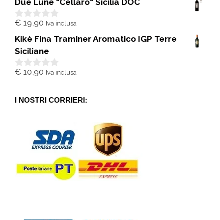
Due Lune "Cellaro" Sicilia DOC
u
5
€
19,90
Iva inclusa
0
s
Kikè Fina Traminer Aromatico IGP Terre
u
5
Siciliane
€
10,90
Iva inclusa
0
s
u
5
I NOSTRI CORRIERI: