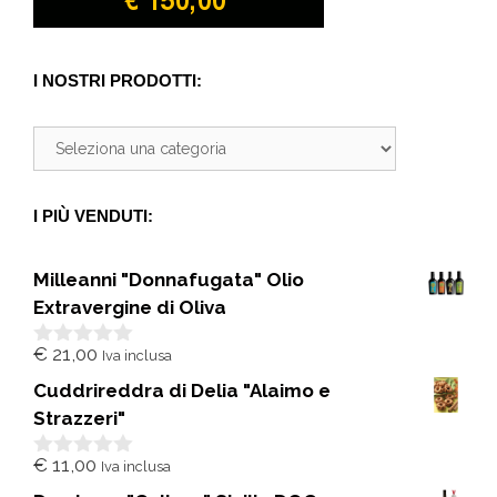
I NOSTRI PRODOTTI:
I PIÙ VENDUTI:
Milleanni "Donnafugata" Olio
Extravergine di Oliva
€
21,00
Iva inclusa
0
s
Cuddrireddra di Delia "Alaimo e
u
5
Strazzeri"
€
11,00
Iva inclusa
0
s