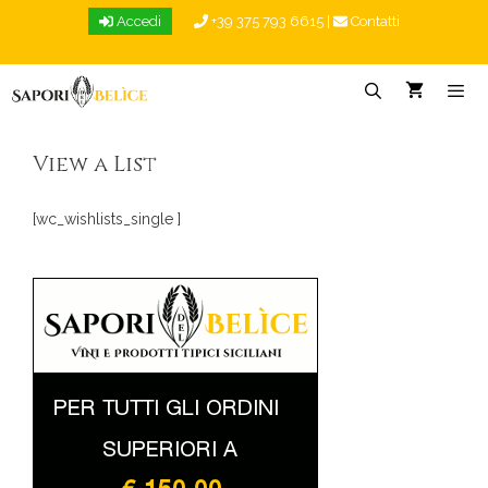
Vai
Accedi
+39 375 793 6615
|
Contatti
al
contenuto
Menu
View a List
[wc_wishlists_single ]