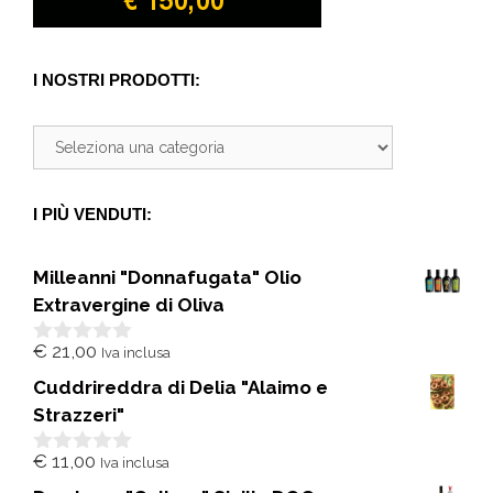
I NOSTRI PRODOTTI:
I PIÙ VENDUTI:
Milleanni "Donnafugata" Olio
Extravergine di Oliva
€
21,00
Iva inclusa
0
s
Cuddrireddra di Delia "Alaimo e
u
5
Strazzeri"
€
11,00
Iva inclusa
0
s