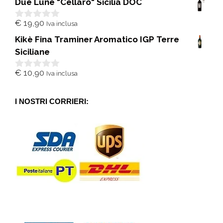
Due Lune "Cellaro" Sicilia DOC
u
5
€
19,90
Iva inclusa
0
s
Kikè Fina Traminer Aromatico IGP Terre
u
5
Siciliane
€
10,90
Iva inclusa
0
s
u
5
I NOSTRI CORRIERI: