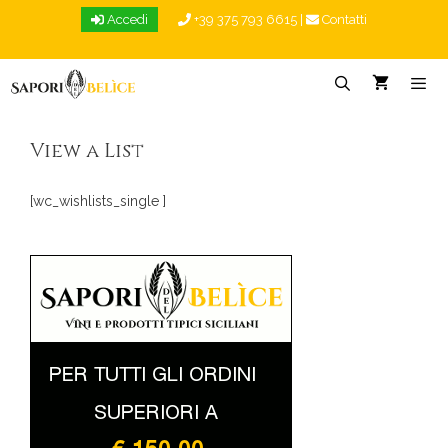
Vai
Accedi
+39 375 793 6615
|
Contatti
al
contenuto
Menu
View a List
[wc_wishlists_single ]