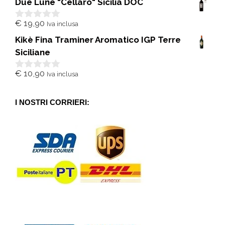
Due Lune "Cellaro" Sicilia DOC
u
5
€
19,90
Iva inclusa
0
s
Kikè Fina Traminer Aromatico IGP Terre
u
5
Siciliane
€
10,90
Iva inclusa
0
s
u
5
I NOSTRI CORRIERI: