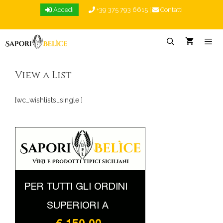
Vai
Accedi
+39 375 793 6615
|
Contatti
al
contenuto
Menu
View a List
[wc_wishlists_single ]