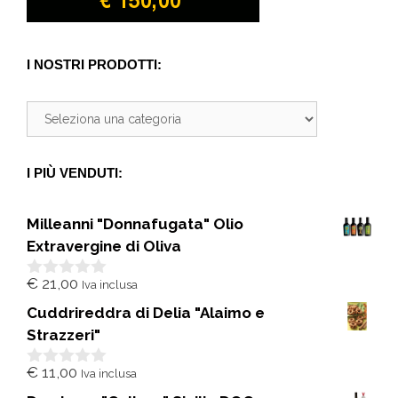
I NOSTRI PRODOTTI:
I PIÙ VENDUTI:
Milleanni "Donnafugata" Olio
Extravergine di Oliva
€
21,00
Iva inclusa
0
s
Cuddrireddra di Delia "Alaimo e
u
5
Strazzeri"
€
11,00
Iva inclusa
0
s