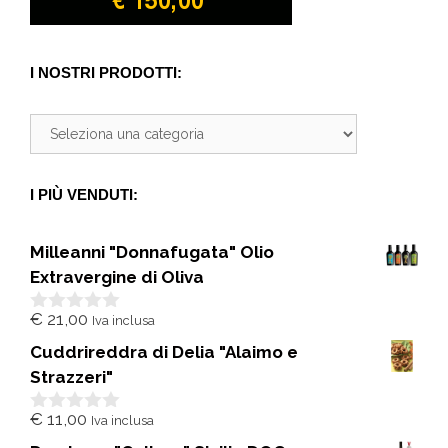
I NOSTRI PRODOTTI:
I PIÙ VENDUTI:
Milleanni "Donnafugata" Olio
Extravergine di Oliva
€
21,00
Iva inclusa
0
s
Cuddrireddra di Delia "Alaimo e
u
5
Strazzeri"
€
11,00
Iva inclusa
0
s