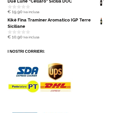
Due Lune "Cellaro" Sicilia DOC
u
5
€
19,90
Iva inclusa
0
s
Kikè Fina Traminer Aromatico IGP Terre
u
5
Siciliane
€
10,90
Iva inclusa
0
s
u
5
I NOSTRI CORRIERI: