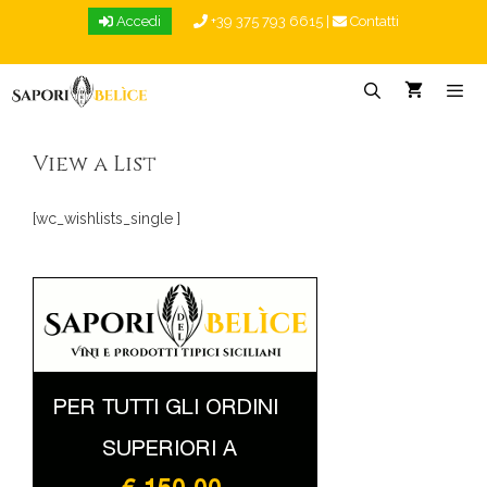
Vai
Accedi
+39 375 793 6615
|
Contatti
al
contenuto
Menu
View a List
[wc_wishlists_single ]