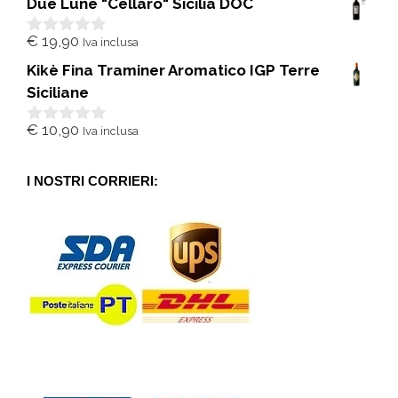
Due Lune "Cellaro" Sicilia DOC
u
5
€
19,90
Iva inclusa
0
s
Kikè Fina Traminer Aromatico IGP Terre
u
5
Siciliane
€
10,90
Iva inclusa
0
s
u
5
I NOSTRI CORRIERI: