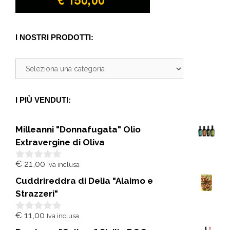
I NOSTRI PRODOTTI:
I PIÙ VENDUTI:
Milleanni "Donnafugata" Olio
Extravergine di Oliva
€
21,00
Iva inclusa
0
s
Cuddrireddra di Delia "Alaimo e
u
5
Strazzeri"
€
11,00
Iva inclusa
0
s