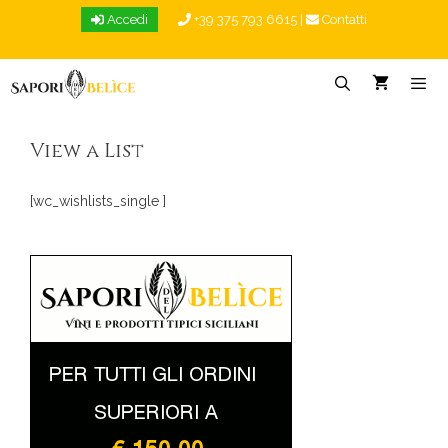
Vai
Accedi
+39 375 793 6615
|
Contatti
al
contenuto
Menu
View a List
[wc_wishlists_single ]