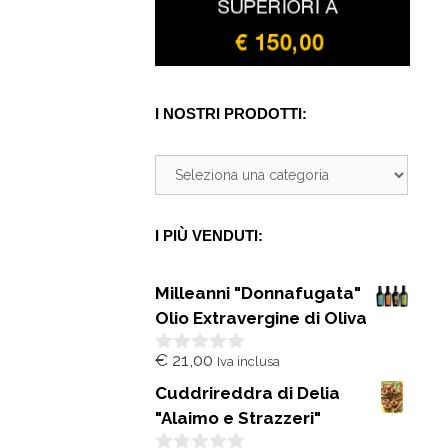
I NOSTRI PRODOTTI:
I PIÙ VENDUTI:
Milleanni "Donnafugata"
Olio Extravergine di Oliva
€
21,00
Iva inclusa
0
s
Cuddrireddra di Delia
u
5
"Alaimo e Strazzeri"