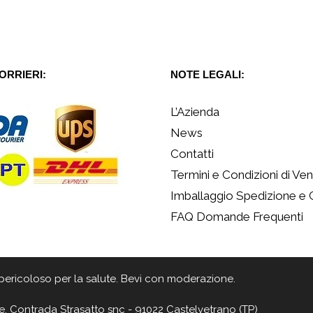
CORRIERI:
NOTE LEGALI:
L’Azienda
News
Contatti
Termini e Condizioni di Ven
Imballaggio Spedizione e
FAQ Domande Frequenti
 è pericoloso per la salute. Bevi con moderazione.
e, Contrada Strasatto snc - 91022 Castelvetrano (TP)