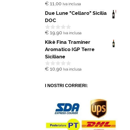
€
11,00
Iva inclusa
0
s
Due Lune "Cellaro" Sicilia
u
5
DOC
€
19,90
Iva inclusa
0
s
Kikè Fina Traminer
u
5
Aromatico IGP Terre
Siciliane
€
10,90
Iva inclusa
0
s
u
5
I NOSTRI CORRIERI: