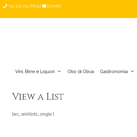
Vai
+39 375 793 6615
|
Contatti
al
contenuto
Vini, Birre e Liquori
Olio di Oliva
Gastronomia
View a List
[wc_wishlists_single ]