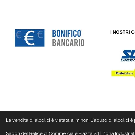
I NOSTRI 
La vendita di alcolici è vietata ai minori. L'abuso di alcolici
Sapori del Belìce
di Commerciale Piazza Srl | Zona Industrial