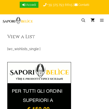
Vai
Accedi
+39 375 793 6615
|
Contatti
al
contenuto
Menu
View a List
[wc_wishlists_single ]