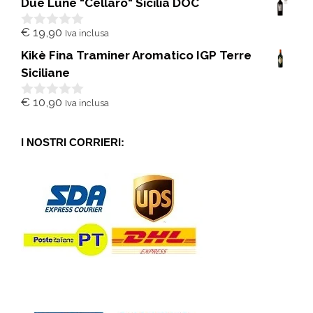
Due Lune "Cellaro" Sicilia DOC
u
5
€
19,90
Iva inclusa
0
s
Kikè Fina Traminer Aromatico IGP Terre
u
5
Siciliane
€
10,90
Iva inclusa
0
s
u
5
I NOSTRI CORRIERI: