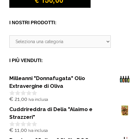
I NOSTRI PRODOTTI:
I PIÙ VENDUTI:
Milleanni "Donnafugata" Olio
Extravergine di Oliva
€
21,00
Iva inclusa
0
s
Cuddrireddra di Delia "Alaimo e
u
5
Strazzeri"
€
11,00
Iva inclusa
0
s