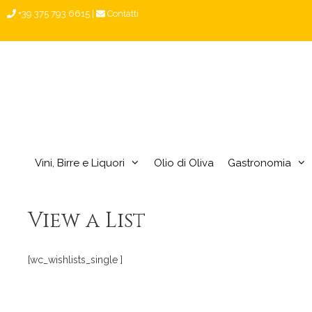
Vai
+39 375 793 6615
|
Contatti
al
contenuto
Vini, Birre e Liquori
Olio di Oliva
Gastronomia
View a List
[wc_wishlists_single ]