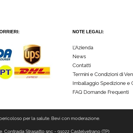
CORRIERI:
NOTE LEGALI:
L’Azienda
News
Contatti
Termini e Condizioni di Ven
Imballaggio Spedizione e
FAQ Domande Frequenti
 è pericoloso per la salute. Bevi con moderazione.
e, Contrada Strasatto snc - 91022 Castelvetrano (TP)