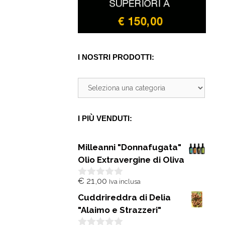
I NOSTRI PRODOTTI:
I PIÙ VENDUTI:
Milleanni "Donnafugata"
Olio Extravergine di Oliva
€
21,00
Iva inclusa
0
s
Cuddrireddra di Delia
u
5
"Alaimo e Strazzeri"