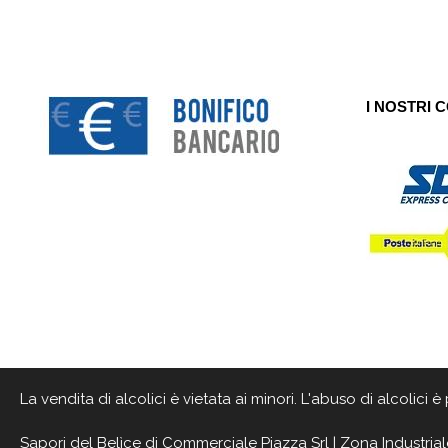
I NOSTRI 
La vendita di alcolici è vietata ai minori. L'abuso di alcolici
Sapori del Belìce
di Commerciale Piazza Srl | Zona Industrial