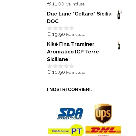
€
11,00
Iva inclusa
0
s
Due Lune "Cellaro" Sicilia
u
5
DOC
€
19,90
Iva inclusa
0
s
Kikè Fina Traminer
u
5
Aromatico IGP Terre
Siciliane
€
10,90
Iva inclusa
0
s
u
5
I NOSTRI CORRIERI: