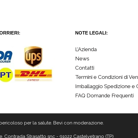
CORRIERI:
NOTE LEGALI:
L’Azienda
News
Contatti
Termini e Condizioni di Ven
Imballaggio Spedizione e
FAQ Domande Frequenti
 è pericoloso per la salute. Bevi con moderazione.
e, Contrada Strasatto snc - 91022 Castelvetrano (TP)