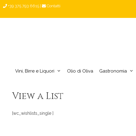
Vai
+39 375 793 6615
|
Contatti
al
contenuto
Vini, Birre e Liquori
Olio di Oliva
Gastronomia
View a List
[wc_wishlists_single ]