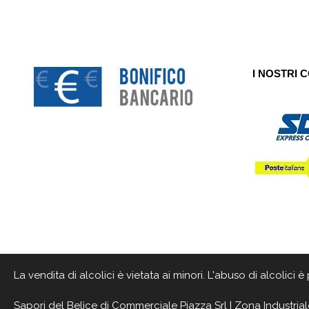
I NOSTRI 
La vendita di alcolici è vietata ai minori. L'abuso di alcolici
Sapori del Belìce
di Commerciale Piazza Srl | Zona Industrial