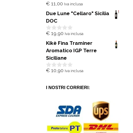
€
11,00
Iva inclusa
0
s
Due Lune "Cellaro" Sicilia
u
5
DOC
€
19,90
Iva inclusa
0
s
Kikè Fina Traminer
u
5
Aromatico IGP Terre
Siciliane
€
10,90
Iva inclusa
0
s
u
5
I NOSTRI CORRIERI: