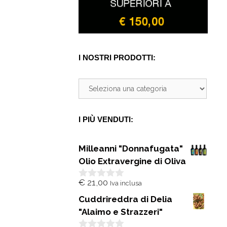
I NOSTRI PRODOTTI:
I PIÙ VENDUTI:
Milleanni "Donnafugata"
Olio Extravergine di Oliva
€
21,00
Iva inclusa
0
s
Cuddrireddra di Delia
u
5
"Alaimo e Strazzeri"