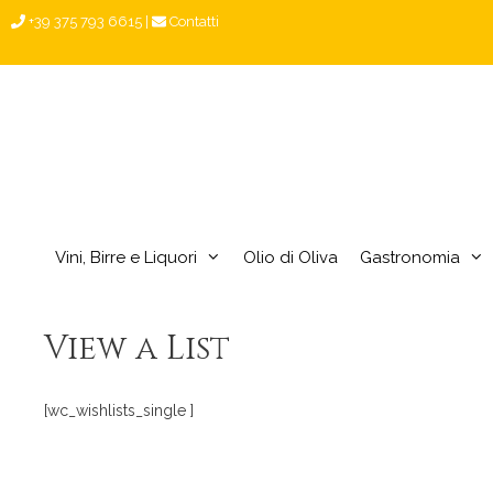
Vai
+39 375 793 6615
|
Contatti
al
contenuto
Vini, Birre e Liquori
Olio di Oliva
Gastronomia
View a List
[wc_wishlists_single ]