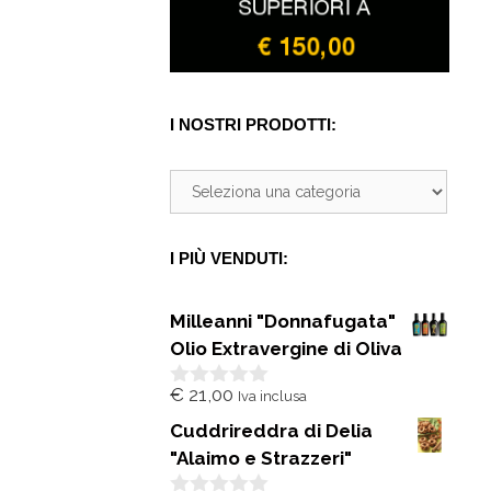
I NOSTRI PRODOTTI:
I PIÙ VENDUTI:
Milleanni "Donnafugata"
Olio Extravergine di Oliva
€
21,00
Iva inclusa
0
s
Cuddrireddra di Delia
u
5
"Alaimo e Strazzeri"