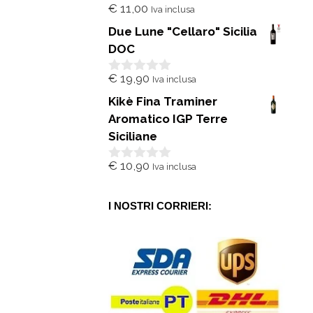
€
11,00
Iva inclusa
0
s
Due Lune "Cellaro" Sicilia
u
5
DOC
€
19,90
Iva inclusa
0
s
Kikè Fina Traminer
u
5
Aromatico IGP Terre
Siciliane
€
10,90
Iva inclusa
0
s
u
5
I NOSTRI CORRIERI: