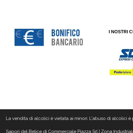
I NOSTRI 
La vendita di alcolici è vietata ai minori. L'abuso di alcolici
Sapori del Belìce
di Commerciale Piazza Srl | Zona Industrial