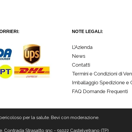
CORRIERI:
NOTE LEGALI:
L’Azienda
News
Contatti
Termini e Condizioni di Ven
Imballaggio Spedizione e
FAQ Domande Frequenti
 è pericoloso per la salute. Bevi con moderazione.
e, Contrada Strasatto snc - 91022 Castelvetrano (TP)