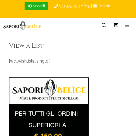
Vai
Accedi
+39 375 793 6615
|
Contatti
al
contenuto
Menu
View a List
[wc_wishlists_single ]