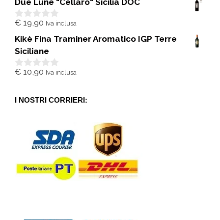
Due Lune "Cellaro" Sicilia DOC
u
5
€
19,90
Iva inclusa
0
s
Kikè Fina Traminer Aromatico IGP Terre
u
5
Siciliane
€
10,90
Iva inclusa
0
s
u
5
I NOSTRI CORRIERI: