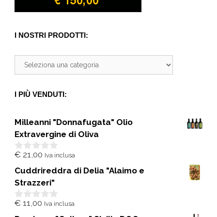
I NOSTRI PRODOTTI:
I PIÙ VENDUTI:
Milleanni "Donnafugata" Olio
Extravergine di Oliva
€
21,00
Iva inclusa
0
s
Cuddrireddra di Delia "Alaimo e
u
5
Strazzeri"
€
11,00
Iva inclusa
0
s