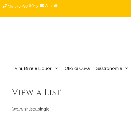
Vai
+39 375 793 6615
|
Contatti
al
contenuto
Vini, Birre e Liquori
Olio di Oliva
Gastronomia
View a List
[wc_wishlists_single ]