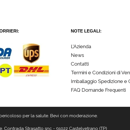
CORRIERI:
NOTE LEGALI:
L’Azienda
News
Contatti
Termini e Condizioni di Ven
Imballaggio Spedizione e
FAQ Domande Frequenti
 è pericoloso per la salute. Bevi con moderazione.
e, Contrada Strasatto snc - 91022 Castelvetrano (TP)