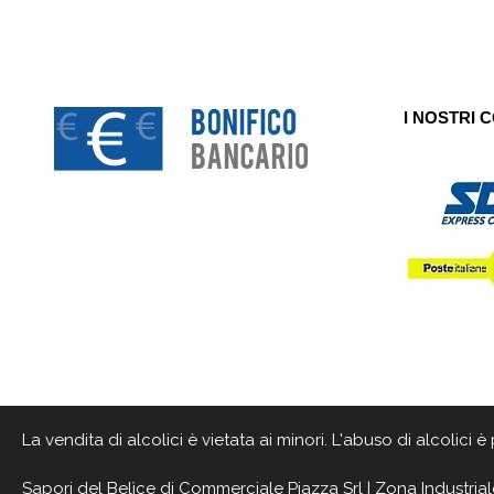
I NOSTRI 
La vendita di alcolici è vietata ai minori. L'abuso di alcolici
Sapori del Belìce
di Commerciale Piazza Srl | Zona Industrial