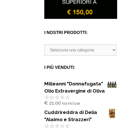
I NOSTRI PRODOTTI:
I PIÙ VENDUTI:
Milleanni "Donnafugata"
Olio Extravergine di Oliva
€
21,00
Iva inclusa
0
s
Cuddrireddra di Delia
u
5
"Alaimo e Strazzeri"