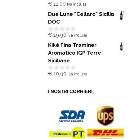
€
11,00
Iva inclusa
0
s
Due Lune "Cellaro" Sicilia
u
5
DOC
€
19,90
Iva inclusa
0
s
Kikè Fina Traminer
u
5
Aromatico IGP Terre
Siciliane
€
10,90
Iva inclusa
0
s
u
5
I NOSTRI CORRIERI: