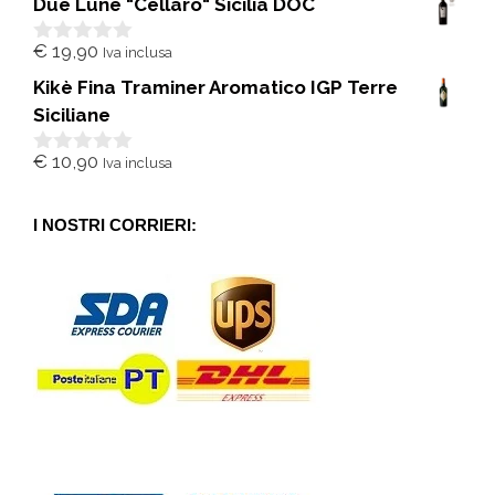
Due Lune "Cellaro" Sicilia DOC
u
5
€
19,90
Iva inclusa
0
s
Kikè Fina Traminer Aromatico IGP Terre
u
5
Siciliane
€
10,90
Iva inclusa
0
s
u
5
I NOSTRI CORRIERI: