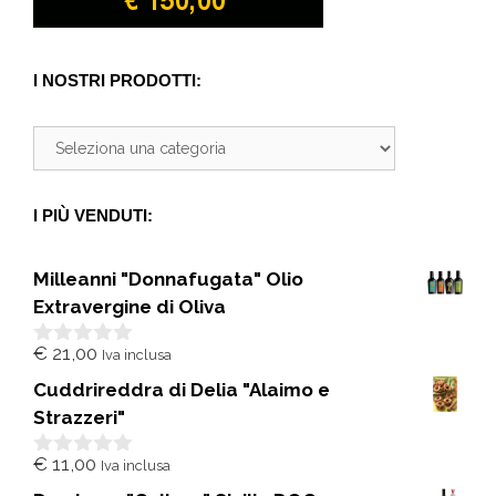
I NOSTRI PRODOTTI:
I PIÙ VENDUTI:
Milleanni "Donnafugata" Olio
Extravergine di Oliva
€
21,00
Iva inclusa
0
s
Cuddrireddra di Delia "Alaimo e
u
5
Strazzeri"
€
11,00
Iva inclusa
0
s