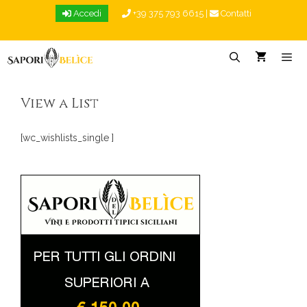
Vai
Accedi
+39 375 793 6615
|
Contatti
al
contenuto
Menu
View a List
[wc_wishlists_single ]