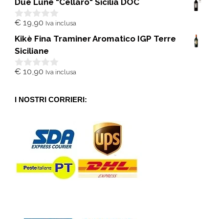
Due Lune "Cellaro" Sicilia DOC
u
5
€
19,90
Iva inclusa
0
s
Kikè Fina Traminer Aromatico IGP Terre
u
5
Siciliane
€
10,90
Iva inclusa
0
s
u
5
I NOSTRI CORRIERI: