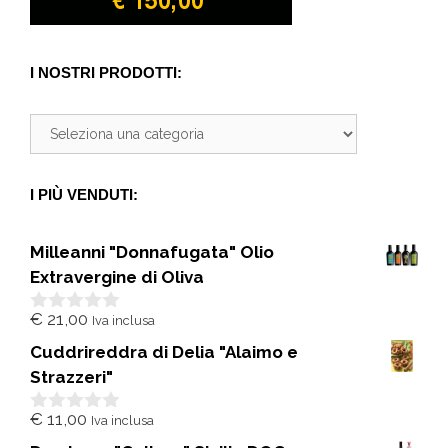
I NOSTRI PRODOTTI:
I PIÙ VENDUTI:
Milleanni "Donnafugata" Olio
Extravergine di Oliva
€
21,00
Iva inclusa
0
s
Cuddrireddra di Delia "Alaimo e
u
5
Strazzeri"
€
11,00
Iva inclusa
0
s