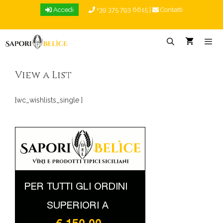
Vai
Accedi
+39 375 793 6615
|
Contatti
al
contenuto
Menu
View a List
[wc_wishlists_single ]