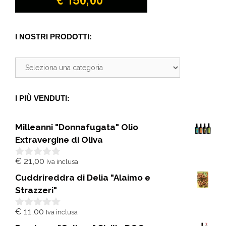
I NOSTRI PRODOTTI:
I PIÙ VENDUTI:
Milleanni "Donnafugata" Olio
Extravergine di Oliva
€
21,00
Iva inclusa
0
s
Cuddrireddra di Delia "Alaimo e
u
5
Strazzeri"
€
11,00
Iva inclusa
0
s