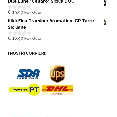
Due Lune "Cellaro" Sicilia DOC
u
5
€
19,90
Iva inclusa
0
s
Kikè Fina Traminer Aromatico IGP Terre
u
5
Siciliane
€
10,90
Iva inclusa
0
s
u
5
I NOSTRI CORRIERI: