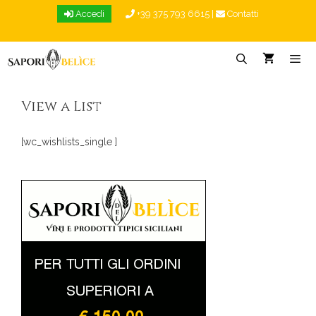
Vai
Accedi
+39 375 793 6615
|
Contatti
al
contenuto
Menu
View a List
[wc_wishlists_single ]