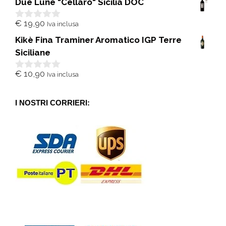
Due Lune "Cellaro" Sicilia DOC
u
5
€
19,90
Iva inclusa
0
s
Kikè Fina Traminer Aromatico IGP Terre
u
5
Siciliane
€
10,90
Iva inclusa
0
s
u
5
I NOSTRI CORRIERI: