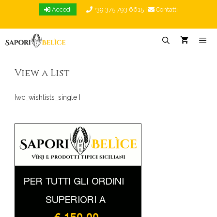
Vai
Accedi
+39 375 793 6615
|
Contatti
al
contenuto
Menu
View a List
[wc_wishlists_single ]