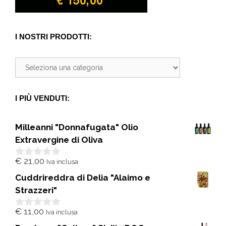
I NOSTRI PRODOTTI:
I PIÙ VENDUTI:
Milleanni "Donnafugata" Olio
Extravergine di Oliva
€
21,00
Iva inclusa
0
s
Cuddrireddra di Delia "Alaimo e
u
5
Strazzeri"
€
11,00
Iva inclusa
0
s