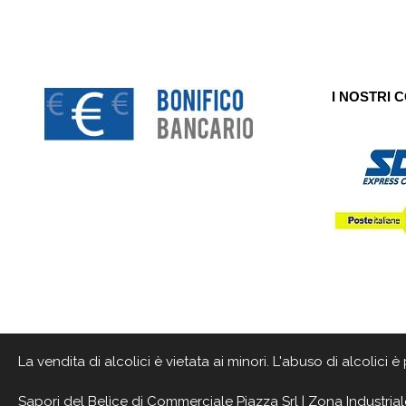
I NOSTRI 
La vendita di alcolici è vietata ai minori. L'abuso di alcolici
Sapori del Belìce
di Commerciale Piazza Srl | Zona Industrial