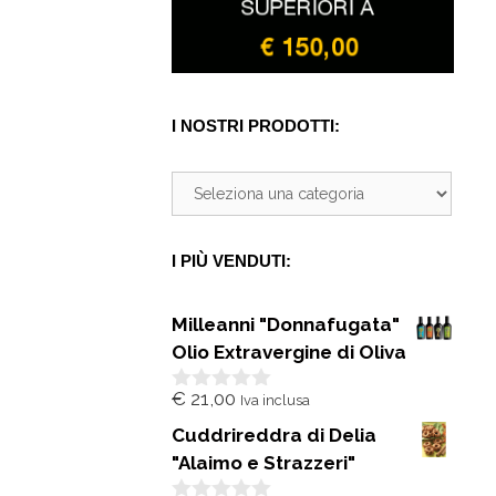
I NOSTRI PRODOTTI:
I PIÙ VENDUTI:
Milleanni "Donnafugata"
Olio Extravergine di Oliva
€
21,00
Iva inclusa
0
s
Cuddrireddra di Delia
u
5
"Alaimo e Strazzeri"