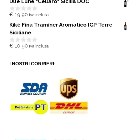
Due Lune "Cellaro" Sicilia DOC
u
5
€
19,90
Iva inclusa
0
s
Kikè Fina Traminer Aromatico IGP Terre
u
5
Siciliane
€
10,90
Iva inclusa
0
s
u
5
I NOSTRI CORRIERI: