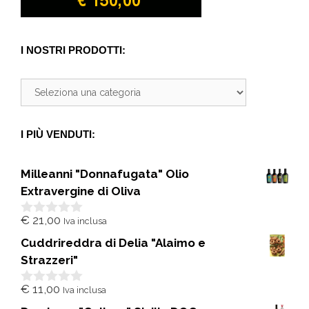
I NOSTRI PRODOTTI:
I PIÙ VENDUTI:
Milleanni "Donnafugata" Olio
Extravergine di Oliva
€
21,00
Iva inclusa
0
s
Cuddrireddra di Delia "Alaimo e
u
5
Strazzeri"
€
11,00
Iva inclusa
0
s