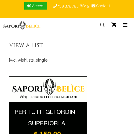
Vai
Accedi
+39 375 793 6615
|
Contatti
al
contenuto
Menu
View a List
[wc_wishlists_single ]