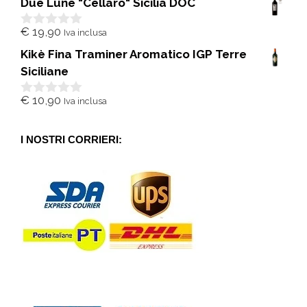
Due Lune "Cellaro" Sicilia DOC
u
5
€
19,90
Iva inclusa
0
s
Kikè Fina Traminer Aromatico IGP Terre
u
5
Siciliane
€
10,90
Iva inclusa
0
s
u
5
I NOSTRI CORRIERI: