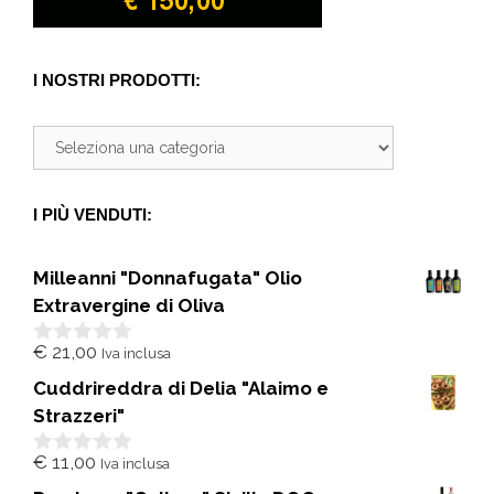
I NOSTRI PRODOTTI:
I PIÙ VENDUTI:
Milleanni "Donnafugata" Olio
Extravergine di Oliva
€
21,00
Iva inclusa
0
s
Cuddrireddra di Delia "Alaimo e
u
5
Strazzeri"
€
11,00
Iva inclusa
0
s