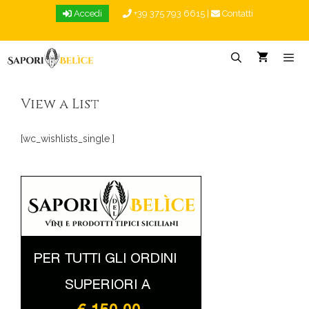
Vai
Accedi
+39 375 793 6615
|
Contatti
al
contenuto
Menu
View a List
[wc_wishlists_single ]