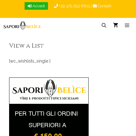
Vai
Accedi
+39 375 793 6615
|
Contatti
al
contenuto
Menu
View a List
[wc_wishlists_single ]