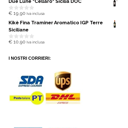
Due Lune "Cellaro" Sicilia DOC
u
5
€
19,90
Iva inclusa
0
s
Kikè Fina Traminer Aromatico IGP Terre
u
5
Siciliane
€
10,90
Iva inclusa
0
s
u
5
I NOSTRI CORRIERI: