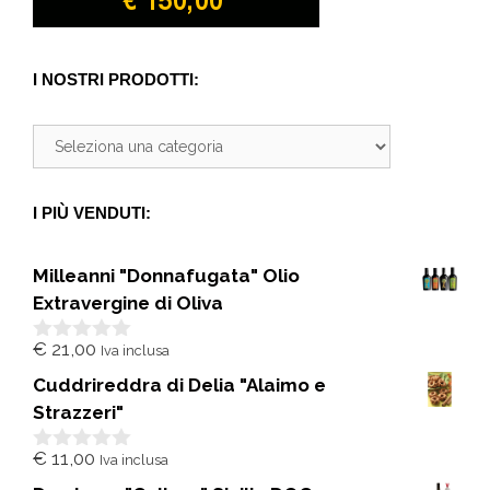
I NOSTRI PRODOTTI:
I PIÙ VENDUTI:
Milleanni "Donnafugata" Olio
Extravergine di Oliva
€
21,00
Iva inclusa
0
s
Cuddrireddra di Delia "Alaimo e
u
5
Strazzeri"
€
11,00
Iva inclusa
0
s