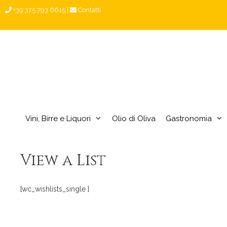
Vai
+39 375 793 6615
|
Contatti
al
contenuto
Vini, Birre e Liquori
Olio di Oliva
Gastronomia
View a List
[wc_wishlists_single ]