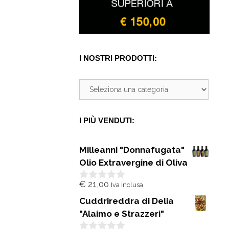
I NOSTRI PRODOTTI:
I PIÙ VENDUTI:
Milleanni "Donnafugata"
Olio Extravergine di Oliva
€
21,00
Iva inclusa
0
s
Cuddrireddra di Delia
u
5
"Alaimo e Strazzeri"