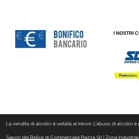
I NOSTRI 
La vendita di alcolici è vietata ai minori. L'abuso di alcolici
Sapori del Belìce
di Commerciale Piazza Srl | Zona Industrial