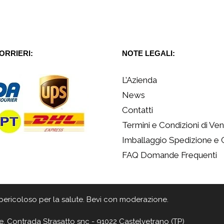
CORRIERI:
NOTE LEGALI:
L’Azienda
News
Contatti
Termini e Condizioni di Ven
Imballaggio Spedizione e
FAQ Domande Frequenti
 è pericoloso per la salute. Bevi con moderazione.
e, Contrada Strasatto snc - 91022 Castelvetrano (TP)