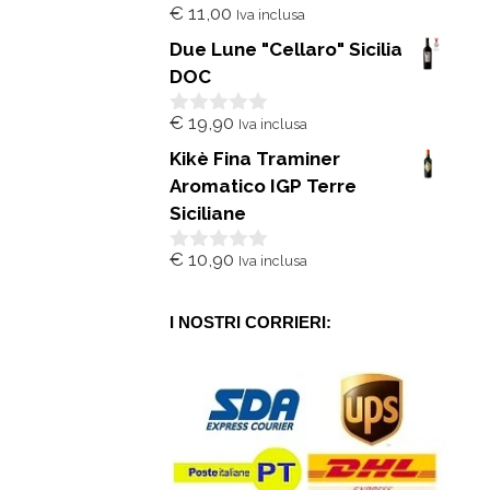
€
11,00
Iva inclusa
0
s
Due Lune "Cellaro" Sicilia
u
5
DOC
€
19,90
Iva inclusa
0
s
Kikè Fina Traminer
u
5
Aromatico IGP Terre
Siciliane
€
10,90
Iva inclusa
0
s
u
5
I NOSTRI CORRIERI: