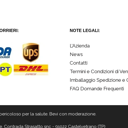
CORRIERI:
NOTE LEGALI:
L’Azienda
News
Contatti
Termini e Condizioni di Ven
Imballaggio Spedizione e
FAQ Domande Frequenti
 è pericoloso per la salute. Bevi con moderazione.
e, Contrada Strasatto snc - 91022 Castelvetrano (TP)