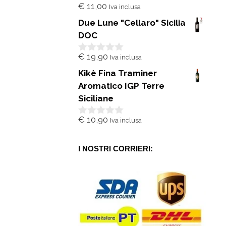
€
11,00
Iva inclusa
0
s
Due Lune "Cellaro" Sicilia
u
5
DOC
€
19,90
Iva inclusa
0
s
Kikè Fina Traminer
u
5
Aromatico IGP Terre
Siciliane
€
10,90
Iva inclusa
0
s
u
5
I NOSTRI CORRIERI: