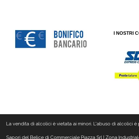
I NOSTRI 
La vendita di alcolici è vietata ai minori. L'abuso di alcolici
Sapori del Belìce
di Commerciale Piazza Srl | Zona Industrial