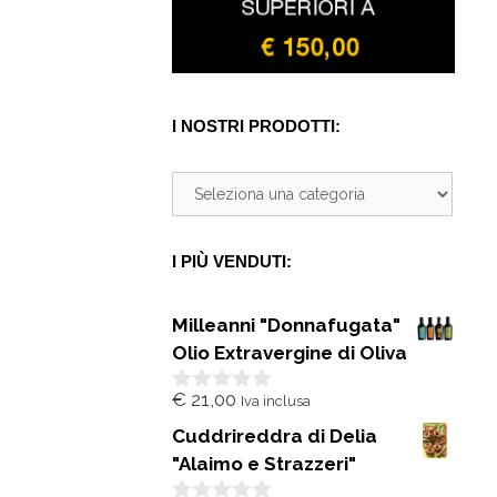
I NOSTRI PRODOTTI:
I PIÙ VENDUTI:
Milleanni "Donnafugata"
Olio Extravergine di Oliva
€
21,00
Iva inclusa
0
s
Cuddrireddra di Delia
u
5
"Alaimo e Strazzeri"