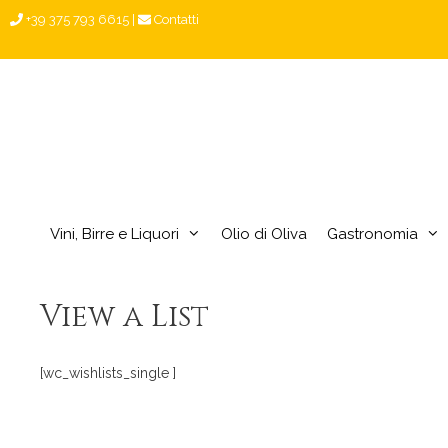
Vai
+39 375 793 6615
|
Contatti
al
contenuto
Vini, Birre e Liquori
Olio di Oliva
Gastronomia
View a List
[wc_wishlists_single ]