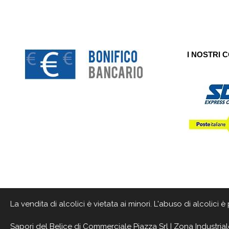
I NOSTRI 
La vendita di alcolici è vietata ai minori. L'abuso di alcolici
Sapori del Belìce
di Commerciale Piazza Srl | Zona Industrial