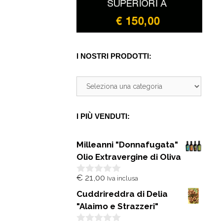
I NOSTRI PRODOTTI:
I PIÙ VENDUTI:
Milleanni "Donnafugata"
Olio Extravergine di Oliva
€
21,00
Iva inclusa
0
s
Cuddrireddra di Delia
u
5
"Alaimo e Strazzeri"