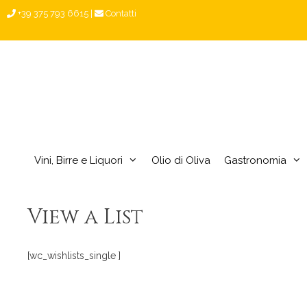
Vai
+39 375 793 6615
|
Contatti
al
contenuto
Vini, Birre e Liquori
Olio di Oliva
Gastronomia
View a List
[wc_wishlists_single ]