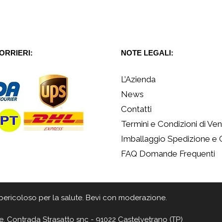
CORRIERI:
NOTE LEGALI:
L’Azienda
News
Contatti
Termini e Condizioni di Ven
Imballaggio Spedizione e
FAQ Domande Frequenti
 è pericoloso per la salute. Bevi con moderazione.
e, Contrada Strasatto snc - 91022 Castelvetrano (TP)