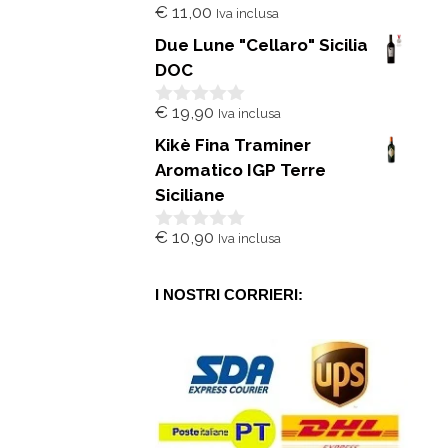
€
11,00
Iva inclusa
0
s
Due Lune "Cellaro" Sicilia
u
5
DOC
€
19,90
Iva inclusa
0
s
Kikè Fina Traminer
u
5
Aromatico IGP Terre
Siciliane
€
10,90
Iva inclusa
0
s
u
5
I NOSTRI CORRIERI: