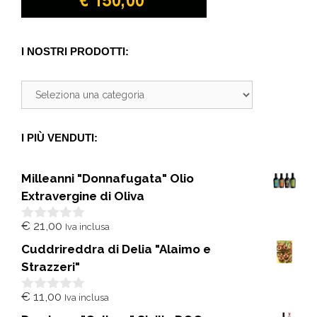
I NOSTRI PRODOTTI:
I PIÙ VENDUTI:
Milleanni "Donnafugata" Olio
Extravergine di Oliva
€
21,00
Iva inclusa
0
s
Cuddrireddra di Delia "Alaimo e
u
5
Strazzeri"
€
11,00
Iva inclusa
0
s