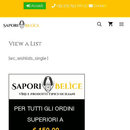
Vai
Accedi
+39 375 793 6615
|
Contatti
al
contenuto
Menu
View a List
[wc_wishlists_single ]