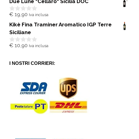
Due Lune "Cellaro" Sicilia DOC
u
5
€
19,90
Iva inclusa
0
s
Kikè Fina Traminer Aromatico IGP Terre
u
5
Siciliane
€
10,90
Iva inclusa
0
s
u
5
I NOSTRI CORRIERI: