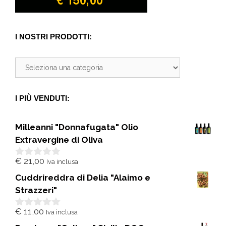
I NOSTRI PRODOTTI:
I PIÙ VENDUTI:
Milleanni "Donnafugata" Olio
Extravergine di Oliva
€
21,00
Iva inclusa
0
s
Cuddrireddra di Delia "Alaimo e
u
5
Strazzeri"
€
11,00
Iva inclusa
0
s