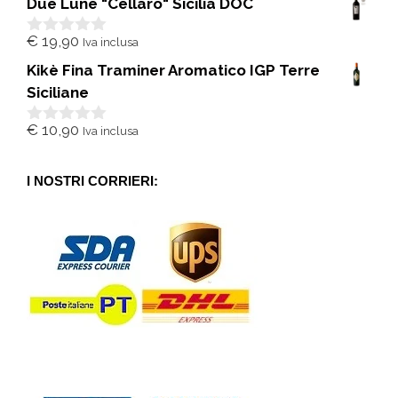
Due Lune "Cellaro" Sicilia DOC
u
5
€
19,90
Iva inclusa
0
s
Kikè Fina Traminer Aromatico IGP Terre
u
5
Siciliane
€
10,90
Iva inclusa
0
s
u
5
I NOSTRI CORRIERI: