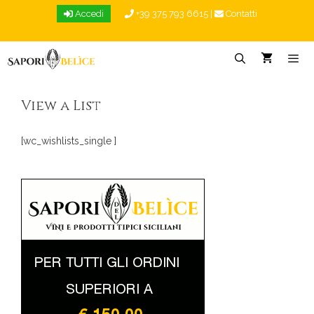
Vai
Accedi
+39 375 793 6615
|
Contatti
al
contenuto
Menu
View a List
[wc_wishlists_single ]