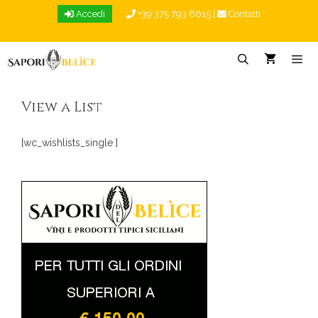
Vai
Accedi
+39 375 793 6615
|
Contatti
al
contenuto
Menu
View a List
[wc_wishlists_single ]