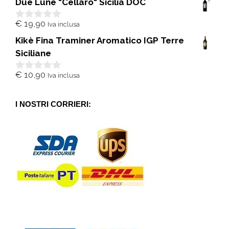
Due Lune "Cellaro" Sicilia DOC
u
5
€
19,90
Iva inclusa
0
s
Kikè Fina Traminer Aromatico IGP Terre
u
5
Siciliane
€
10,90
Iva inclusa
0
s
u
5
I NOSTRI CORRIERI: