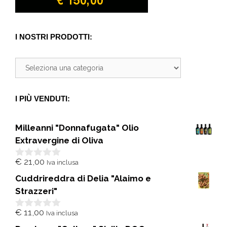
I NOSTRI PRODOTTI:
I PIÙ VENDUTI:
Milleanni "Donnafugata" Olio
Extravergine di Oliva
€
21,00
Iva inclusa
0
s
Cuddrireddra di Delia "Alaimo e
u
5
Strazzeri"
€
11,00
Iva inclusa
0
s