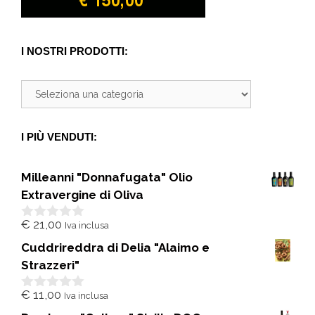
I NOSTRI PRODOTTI:
I PIÙ VENDUTI:
Milleanni "Donnafugata" Olio
Extravergine di Oliva
€
21,00
Iva inclusa
0
s
Cuddrireddra di Delia "Alaimo e
u
5
Strazzeri"
€
11,00
Iva inclusa
0
s