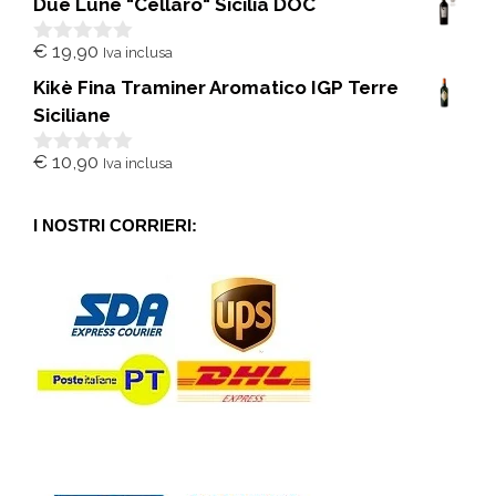
Due Lune "Cellaro" Sicilia DOC
u
5
€
19,90
Iva inclusa
0
s
Kikè Fina Traminer Aromatico IGP Terre
u
5
Siciliane
€
10,90
Iva inclusa
0
s
u
5
I NOSTRI CORRIERI: