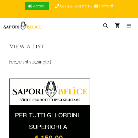
Vai
Accedi
+39 375 793 6615
|
Contatti
al
contenuto
Menu
View a List
[wc_wishlists_single ]