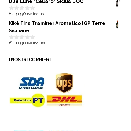
Due Lune "Cellaro" Sicilia DOC
u
5
€
19,90
Iva inclusa
0
s
Kikè Fina Traminer Aromatico IGP Terre
u
5
Siciliane
€
10,90
Iva inclusa
0
s
u
5
I NOSTRI CORRIERI: