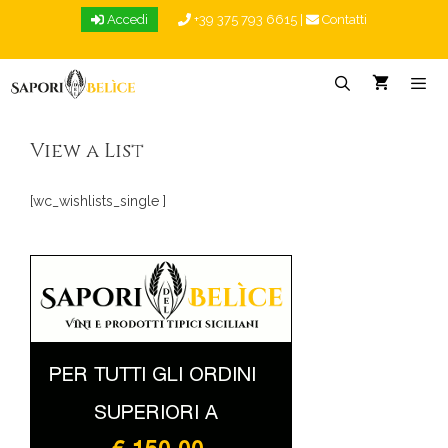
Vai
Accedi
+39 375 793 6615
|
Contatti
al
contenuto
Menu
View a List
[wc_wishlists_single ]