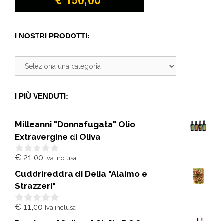
I NOSTRI PRODOTTI:
I PIÙ VENDUTI:
Milleanni "Donnafugata" Olio
Extravergine di Oliva
€
21,00
Iva inclusa
0
s
Cuddrireddra di Delia "Alaimo e
u
5
Strazzeri"
€
11,00
Iva inclusa
0
s