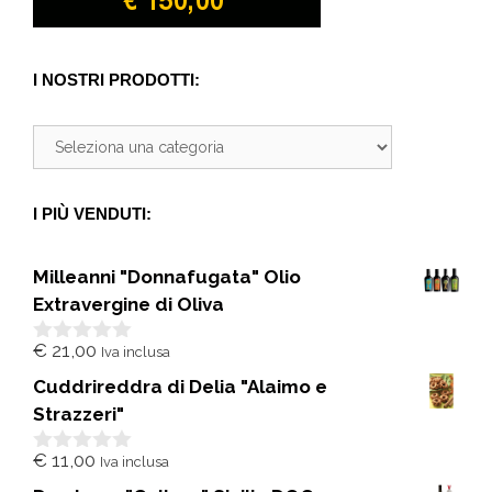
I NOSTRI PRODOTTI:
I PIÙ VENDUTI:
Milleanni "Donnafugata" Olio
Extravergine di Oliva
€
21,00
Iva inclusa
0
s
Cuddrireddra di Delia "Alaimo e
u
5
Strazzeri"
€
11,00
Iva inclusa
0
s