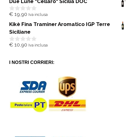
Due Lune "Cellaro" Sicilia DOC
u
5
€
19,90
Iva inclusa
0
s
Kikè Fina Traminer Aromatico IGP Terre
u
5
Siciliane
€
10,90
Iva inclusa
0
s
u
5
I NOSTRI CORRIERI: