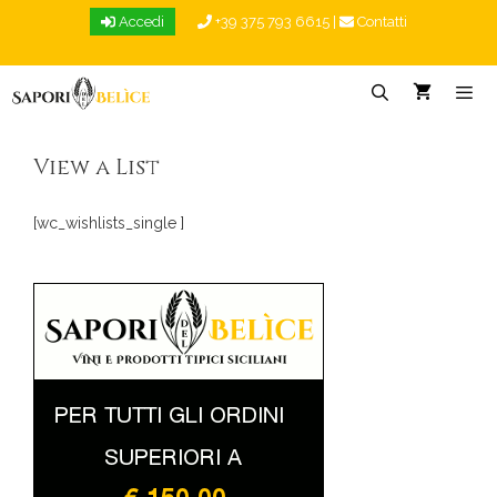
Vai
Accedi
+39 375 793 6615
|
Contatti
al
contenuto
Menu
View a List
[wc_wishlists_single ]