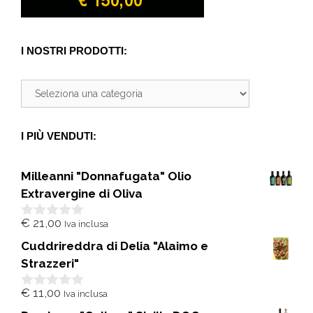
I NOSTRI PRODOTTI:
I PIÙ VENDUTI:
Milleanni "Donnafugata" Olio
Extravergine di Oliva
€
21,00
Iva inclusa
0
s
Cuddrireddra di Delia "Alaimo e
u
5
Strazzeri"
€
11,00
Iva inclusa
0
s