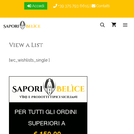
Vai
Accedi
+39 375 793 6615
|
Contatti
al
contenuto
Menu
View a List
[wc_wishlists_single ]