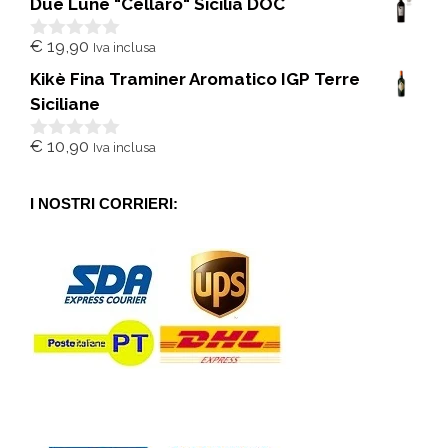
Due Lune "Cellaro" Sicilia DOC
u
5
€
19,90
Iva inclusa
0
s
Kikè Fina Traminer Aromatico IGP Terre
u
5
Siciliane
€
10,90
Iva inclusa
0
s
u
5
I NOSTRI CORRIERI: