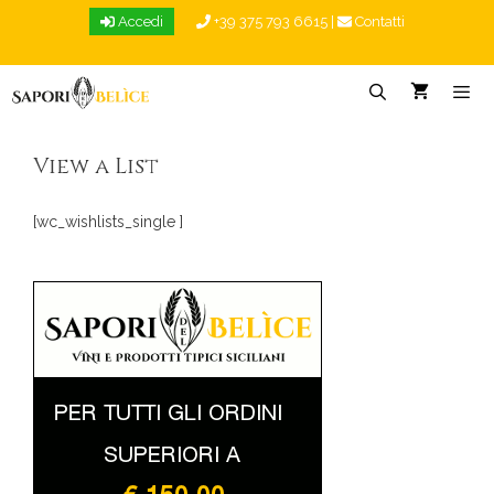
Vai
Accedi
+39 375 793 6615
|
Contatti
al
contenuto
Menu
View a List
[wc_wishlists_single ]