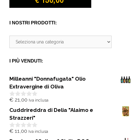
I NOSTRI PRODOTTI:
I PIÙ VENDUTI:
Milleanni "Donnafugata" Olio
Extravergine di Oliva
€
21,00
Iva inclusa
0
s
Cuddrireddra di Delia "Alaimo e
u
5
Strazzeri"
€
11,00
Iva inclusa
0
s