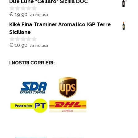
Due Lune "Cellaro" Sicilia DOC
u
5
€
19,90
Iva inclusa
0
s
Kikè Fina Traminer Aromatico IGP Terre
u
5
Siciliane
€
10,90
Iva inclusa
0
s
u
5
I NOSTRI CORRIERI: