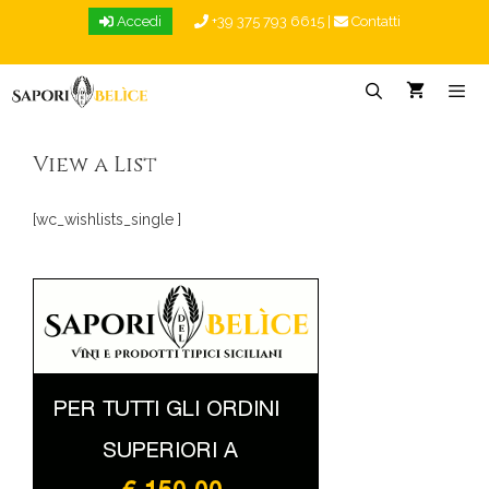
Vai
Accedi
+39 375 793 6615
|
Contatti
al
contenuto
Menu
View a List
[wc_wishlists_single ]