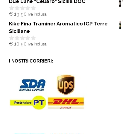
Due Lune "Cellaro" Sicilia DOC
u
5
€
19,90
Iva inclusa
0
s
Kikè Fina Traminer Aromatico IGP Terre
u
5
Siciliane
€
10,90
Iva inclusa
0
s
u
5
I NOSTRI CORRIERI: