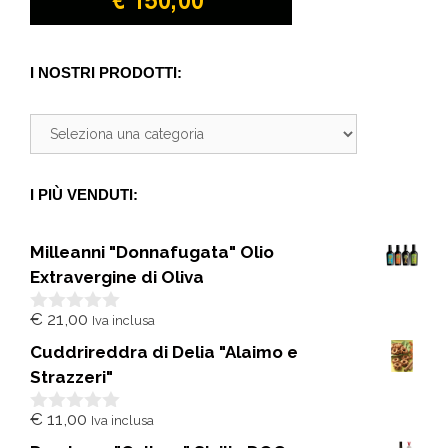
I NOSTRI PRODOTTI:
I PIÙ VENDUTI:
Milleanni "Donnafugata" Olio
Extravergine di Oliva
€
21,00
Iva inclusa
0
s
Cuddrireddra di Delia "Alaimo e
u
5
Strazzeri"
€
11,00
Iva inclusa
0
s