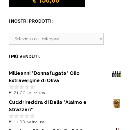
I NOSTRI PRODOTTI:
I PIÙ VENDUTI:
Milleanni "Donnafugata" Olio
Extravergine di Oliva
€
21,00
Iva inclusa
0
s
Cuddrireddra di Delia "Alaimo e
u
5
Strazzeri"
€
11,00
Iva inclusa
0
s