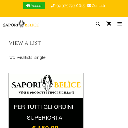
Vai
Accedi
+39 375 793 6615
|
Contatti
al
contenuto
Menu
View a List
[wc_wishlists_single ]