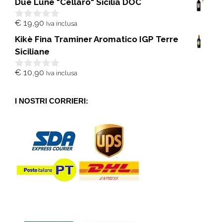
Due Lune "Cellaro" Sicilia DOC
u
5
€
19,90
Iva inclusa
0
s
Kikè Fina Traminer Aromatico IGP Terre
u
5
Siciliane
€
10,90
Iva inclusa
0
s
u
5
I NOSTRI CORRIERI: