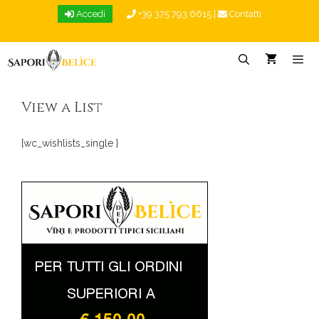
Vai
Accedi
+39 375 793 6615
|
Contatti
al
contenuto
Menu
View a List
[wc_wishlists_single ]