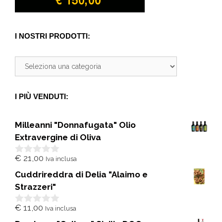
I NOSTRI PRODOTTI:
I PIÙ VENDUTI:
Milleanni "Donnafugata" Olio
Extravergine di Oliva
€
21,00
Iva inclusa
0
s
Cuddrireddra di Delia "Alaimo e
u
5
Strazzeri"
€
11,00
Iva inclusa
0
s