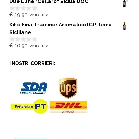
Due Lune "Cellaro" Sicilia DOC
u
5
€
19,90
Iva inclusa
0
s
Kikè Fina Traminer Aromatico IGP Terre
u
5
Siciliane
€
10,90
Iva inclusa
0
s
u
5
I NOSTRI CORRIERI: