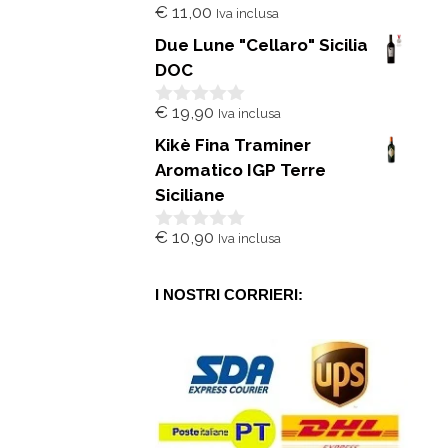
€
11,00
Iva inclusa
0
s
Due Lune "Cellaro" Sicilia
u
5
DOC
€
19,90
Iva inclusa
0
s
Kikè Fina Traminer
u
5
Aromatico IGP Terre
Siciliane
€
10,90
Iva inclusa
0
s
u
5
I NOSTRI CORRIERI: