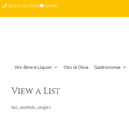
Vai
+39 375 793 6615
|
Contatti
al
contenuto
Vini, Birre e Liquori
Olio di Oliva
Gastronomia
View a List
[wc_wishlists_single ]