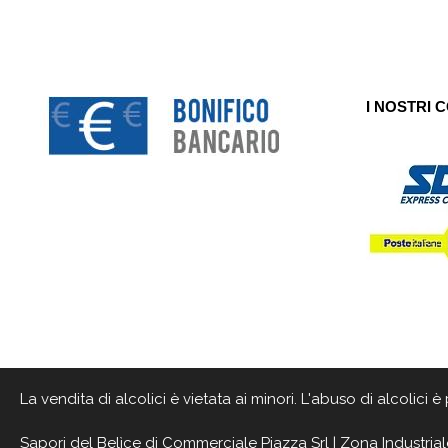
I NOSTRI 
La vendita di alcolici è vietata ai minori. L'abuso di alcolici
Sapori del Belìce
di Commerciale Piazza Srl | Zona Industrial