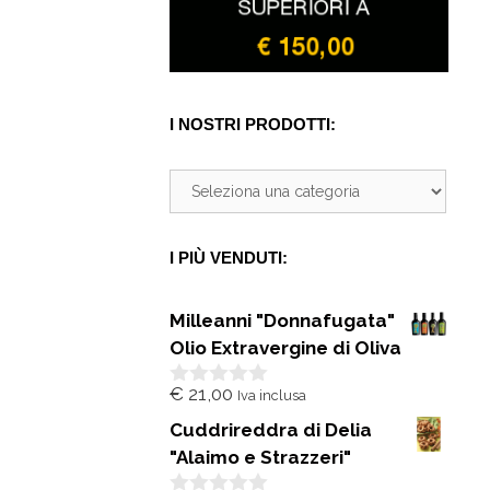
I NOSTRI PRODOTTI:
I PIÙ VENDUTI:
Milleanni "Donnafugata"
Olio Extravergine di Oliva
€
21,00
Iva inclusa
0
s
Cuddrireddra di Delia
u
5
"Alaimo e Strazzeri"