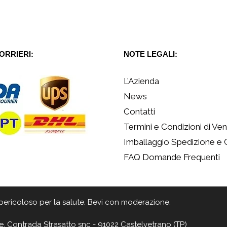
CORRIERI:
NOTE LEGALI:
L’Azienda
News
Contatti
Termini e Condizioni di Ven
Imballaggio Spedizione e
FAQ Domande Frequenti
 è pericoloso per la salute. Bevi con moderazione.
e, Contrada Strasatto snc - 91022 Castelvetrano (TP)