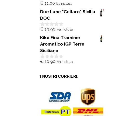
€
11,00
Iva inclusa
0
s
Due Lune "Cellaro" Sicilia
u
5
DOC
€
19,90
Iva inclusa
0
s
Kikè Fina Traminer
u
5
Aromatico IGP Terre
Siciliane
€
10,90
Iva inclusa
0
s
u
5
I NOSTRI CORRIERI: