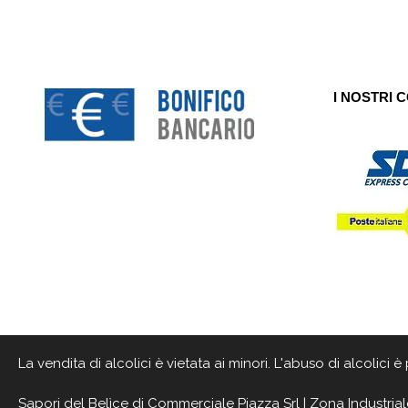
I NOSTRI 
La vendita di alcolici è vietata ai minori. L'abuso di alcolici
Sapori del Belìce
di Commerciale Piazza Srl | Zona Industrial