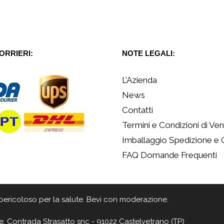
CORRIERI:
NOTE LEGALI:
L’Azienda
News
Contatti
Termini e Condizioni di Ven
Imballaggio Spedizione e
FAQ Domande Frequenti
 è pericoloso per la salute. Bevi con moderazione.
e, Contrada Strasatto snc - 91022 Castelvetrano (TP)