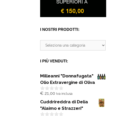
I NOSTRI PRODOTTI:
I PIÙ VENDUTI:
Milleanni "Donnafugata"
Olio Extravergine di Oliva
€
21,00
Iva inclusa
0
s
Cuddrireddra di Delia
u
5
"Alaimo e Strazzeri"