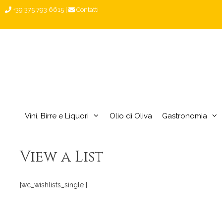
Vai
+39 375 793 6615
|
Contatti
al
contenuto
Vini, Birre e Liquori
Olio di Oliva
Gastronomia
View a List
[wc_wishlists_single ]