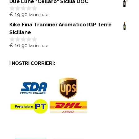
Due Lune "Cellaro" Sicilia DOC
u
5
€
19,90
Iva inclusa
0
s
Kikè Fina Traminer Aromatico IGP Terre
u
5
Siciliane
€
10,90
Iva inclusa
0
s
u
5
I NOSTRI CORRIERI: