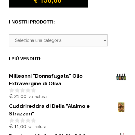
I NOSTRI PRODOTTI:
I PIÙ VENDUTI:
Milleanni "Donnafugata" Olio
Extravergine di Oliva
€
21,00
Iva inclusa
0
s
Cuddrireddra di Delia "Alaimo e
u
5
Strazzeri"
€
11,00
Iva inclusa
0
s