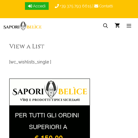
Vai
Accedi
+39 375 793 6615
|
Contatti
al
contenuto
Menu
View a List
[wc_wishlists_single ]