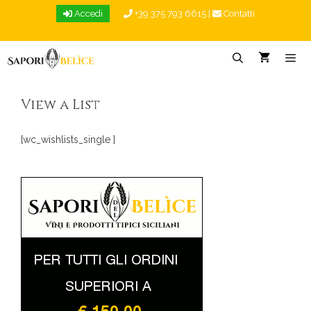
Vai
Accedi
+39 375 793 6615
|
Contatti
al
contenuto
Menu
View a List
[wc_wishlists_single ]