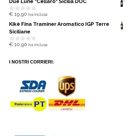
Due Lune "Cellaro" Sicilia DOC
u
5
€
19,90
Iva inclusa
0
s
Kikè Fina Traminer Aromatico IGP Terre
u
5
Siciliane
€
10,90
Iva inclusa
0
s
u
5
I NOSTRI CORRIERI: