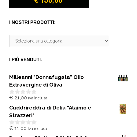
I NOSTRI PRODOTTI:
I PIÙ VENDUTI:
Milleanni "Donnafugata" Olio
Extravergine di Oliva
€
21,00
Iva inclusa
0
s
Cuddrireddra di Delia "Alaimo e
u
5
Strazzeri"
€
11,00
Iva inclusa
0
s