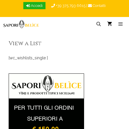
Vai
Accedi
+39 375 793 6615
|
Contatti
al
contenuto
Menu
View a List
[wc_wishlists_single ]