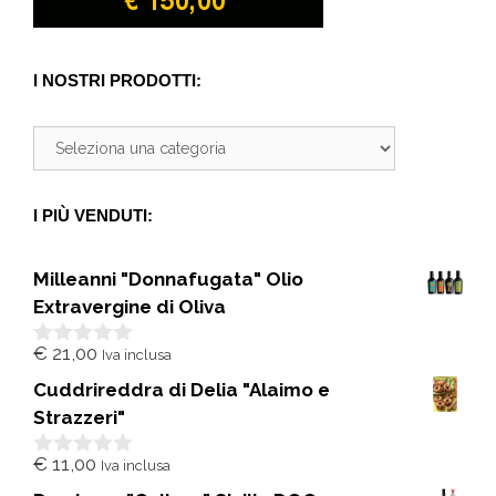
I NOSTRI PRODOTTI:
I PIÙ VENDUTI:
Milleanni "Donnafugata" Olio
Extravergine di Oliva
€
21,00
Iva inclusa
0
s
Cuddrireddra di Delia "Alaimo e
u
5
Strazzeri"
€
11,00
Iva inclusa
0
s