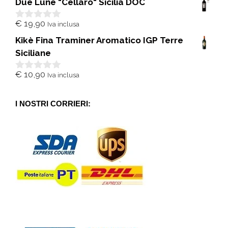
Due Lune "Cellaro" Sicilia DOC
u
5
€
19,90
Iva inclusa
0
s
Kikè Fina Traminer Aromatico IGP Terre
u
5
Siciliane
€
10,90
Iva inclusa
0
s
u
5
I NOSTRI CORRIERI: