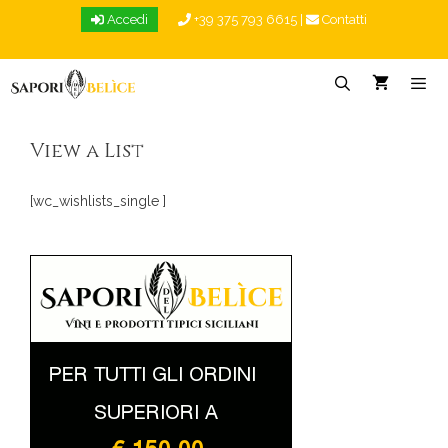
Vai
Accedi
+39 375 793 6615
|
Contatti
al
contenuto
Menu
View a List
[wc_wishlists_single ]