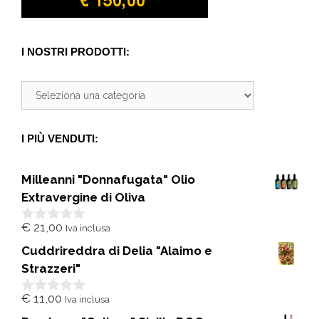
I NOSTRI PRODOTTI:
I PIÙ VENDUTI:
Milleanni "Donnafugata" Olio
Extravergine di Oliva
€
21,00
Iva inclusa
0
s
Cuddrireddra di Delia "Alaimo e
u
5
Strazzeri"
€
11,00
Iva inclusa
0
s