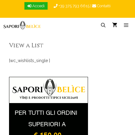
Vai
Accedi
+39 375 793 6615
|
Contatti
al
contenuto
Menu
View a List
[wc_wishlists_single ]