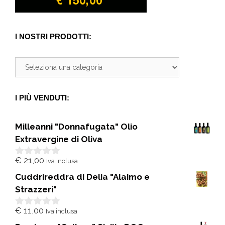
I NOSTRI PRODOTTI:
I PIÙ VENDUTI:
Milleanni "Donnafugata" Olio
Extravergine di Oliva
€
21,00
Iva inclusa
0
s
Cuddrireddra di Delia "Alaimo e
u
5
Strazzeri"
€
11,00
Iva inclusa
0
s