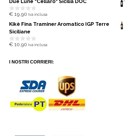
Due Lune "Cellaro" Sicilia DOC
u
5
€
19,90
Iva inclusa
0
s
Kikè Fina Traminer Aromatico IGP Terre
u
5
Siciliane
€
10,90
Iva inclusa
0
s
u
5
I NOSTRI CORRIERI: