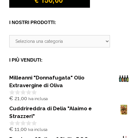
I NOSTRI PRODOTTI:
I PIÙ VENDUTI:
Milleanni "Donnafugata" Olio
Extravergine di Oliva
€
21,00
Iva inclusa
0
s
Cuddrireddra di Delia "Alaimo e
u
5
Strazzeri"
€
11,00
Iva inclusa
0
s