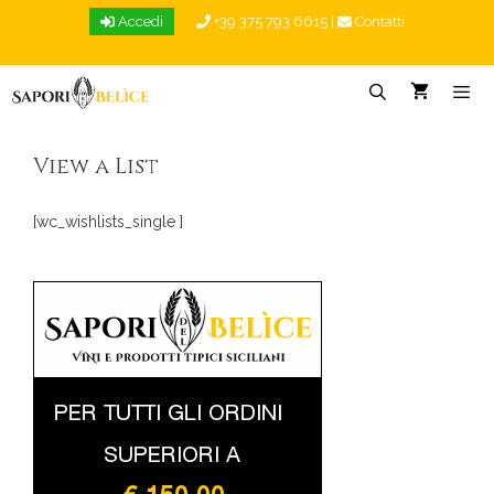
Vai
Accedi
+39 375 793 6615
|
Contatti
al
contenuto
Menu
View a List
[wc_wishlists_single ]