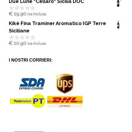
Due Lune "Cellaro" Sicilia DOC
u
5
€
19,90
Iva inclusa
0
s
Kikè Fina Traminer Aromatico IGP Terre
u
5
Siciliane
€
10,90
Iva inclusa
0
s
u
5
I NOSTRI CORRIERI: