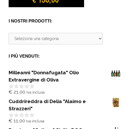
I NOSTRI PRODOTTI:
I PIÙ VENDUTI:
Milleanni "Donnafugata" Olio
Extravergine di Oliva
€
21,00
Iva inclusa
0
s
Cuddrireddra di Delia "Alaimo e
u
5
Strazzeri"
€
11,00
Iva inclusa
0
s