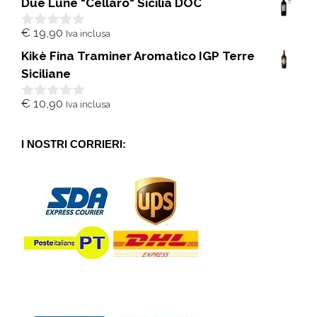
Due Lune "Cellaro" Sicilia DOC
u
5
€
19,90
Iva inclusa
0
s
Kikè Fina Traminer Aromatico IGP Terre
u
5
Siciliane
€
10,90
Iva inclusa
0
s
u
5
I NOSTRI CORRIERI: