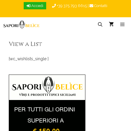
Vai
Accedi
+39 375 793 6615
|
Contatti
al
contenuto
Menu
View a List
[wc_wishlists_single ]