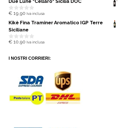
Due Lune "Cellaro" Sicilia DOC
u
5
€
19,90
Iva inclusa
0
s
Kikè Fina Traminer Aromatico IGP Terre
u
5
Siciliane
€
10,90
Iva inclusa
0
s
u
5
I NOSTRI CORRIERI: