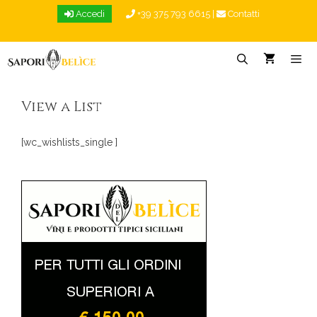
Vai
Accedi
+39 375 793 6615
|
Contatti
al
contenuto
Menu
View a List
[wc_wishlists_single ]