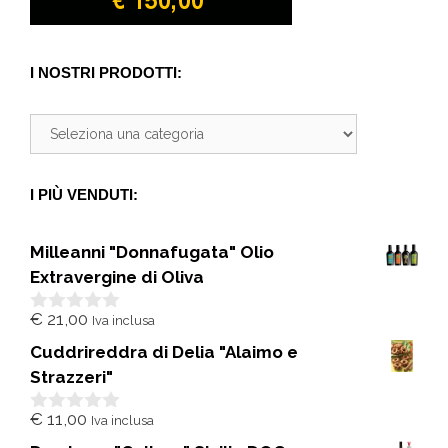
I NOSTRI PRODOTTI:
I PIÙ VENDUTI:
Milleanni "Donnafugata" Olio
Extravergine di Oliva
€
21,00
Iva inclusa
0
s
Cuddrireddra di Delia "Alaimo e
u
5
Strazzeri"
€
11,00
Iva inclusa
0
s