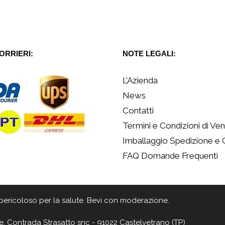
CORRIERI:
NOTE LEGALI:
L’Azienda
News
Contatti
Termini e Condizioni di Ven
Imballaggio Spedizione e
FAQ Domande Frequenti
 è pericoloso per la salute. Bevi con moderazione.
e, Contrada Strasatto snc - 91022 Castelvetrano (TP)