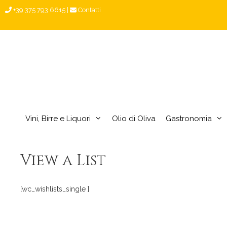
Vai
+39 375 793 6615
|
Contatti
al
contenuto
Vini, Birre e Liquori
Olio di Oliva
Gastronomia
View a List
[wc_wishlists_single ]