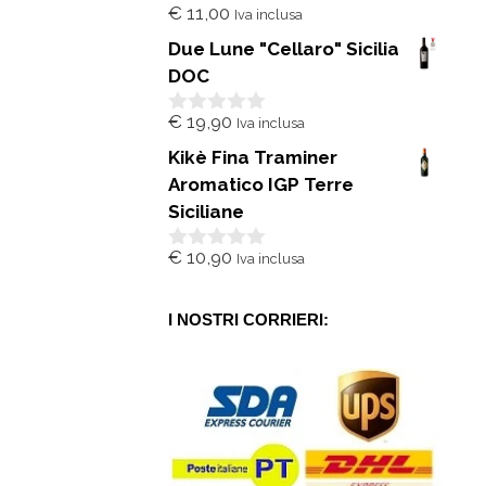
€
11,00
Iva inclusa
0
s
Due Lune "Cellaro" Sicilia
u
5
DOC
€
19,90
Iva inclusa
0
s
Kikè Fina Traminer
u
5
Aromatico IGP Terre
Siciliane
€
10,90
Iva inclusa
0
s
u
5
I NOSTRI CORRIERI: