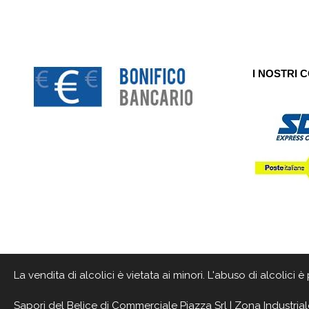
I NOSTRI 
La vendita di alcolici è vietata ai minori. L'abuso di alcolici
Sapori del Belìce
di Commerciale Piazza Srl | Zona Industrial