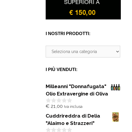
I NOSTRI PRODOTTI:
I PIÙ VENDUTI:
Milleanni "Donnafugata"
Olio Extravergine di Oliva
€
21,00
Iva inclusa
0
s
Cuddrireddra di Delia
u
5
"Alaimo e Strazzeri"