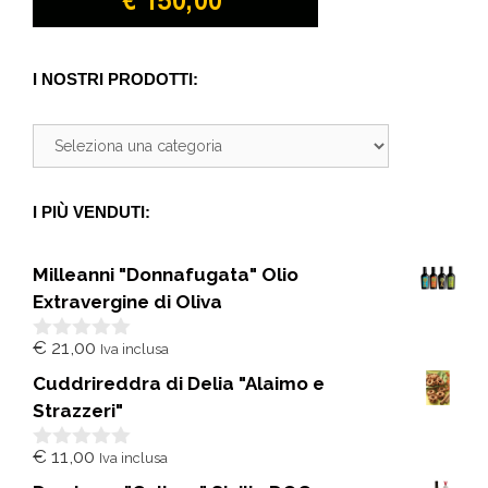
I NOSTRI PRODOTTI:
I PIÙ VENDUTI:
Milleanni "Donnafugata" Olio
Extravergine di Oliva
€
21,00
Iva inclusa
0
s
Cuddrireddra di Delia "Alaimo e
u
5
Strazzeri"
€
11,00
Iva inclusa
0
s