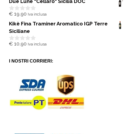
Due Lune "Cellaro" Sicilia DOC
u
5
€
19,90
Iva inclusa
0
s
Kikè Fina Traminer Aromatico IGP Terre
u
5
Siciliane
€
10,90
Iva inclusa
0
s
u
5
I NOSTRI CORRIERI: