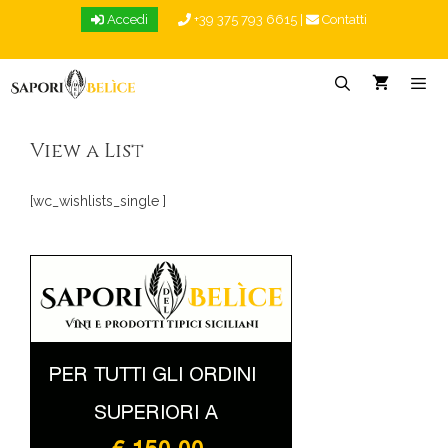
Vai
Accedi
+39 375 793 6615
|
Contatti
al
contenuto
Menu
View a List
[wc_wishlists_single ]